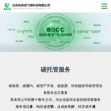
PRODUCT
碳托管服务
碳核算、碳履约、碳资产开发、碳披露、绿色融资等碳管理业
务既专业又繁复
凯来美公司积聚十数年之功，为企业提供全套的碳管家服务
服务项目
多
，响应速度
快
，达成效果
好
，经济成本
省